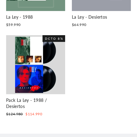
La Ley - 1988
La Ley - Desiertos
$59.990
$64.990
DCTO 8%
Pack La Ley - 1988 /
Desiertos
Precio
Precio
$124.980
$114.990
habitual
de
oferta