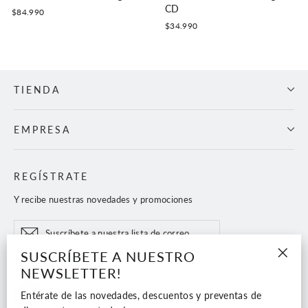
CD
$84.990
$34.990
TIENDA
EMPRESA
REGÍSTRATE
Y recibe nuestras novedades y promociones
Suscríbete
Suscribir
a
nuestra
SUSCRÍBETE A NUESTRO
lista
"Cerr
NEWSLETTER!
de
(esc)"
correo
Entérate de las novedades, descuentos y preventas de
Faceboo
In