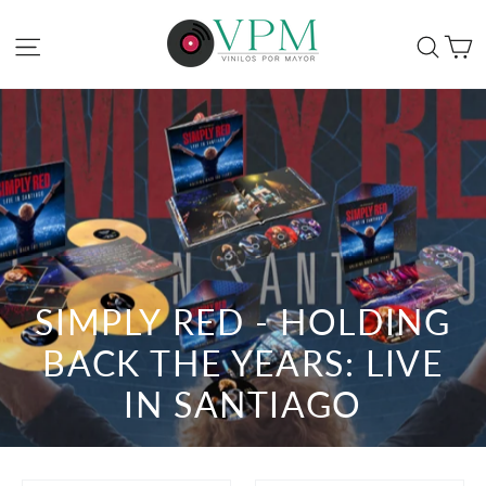
Ir
directamente
C
Navegación
Bus
al
contenido
SIMPLY RED - HOLDING
BACK THE YEARS: LIVE
IN SANTIAGO
FILTRAR
ORDENAR