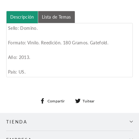
Descripción
Lista de Temas
Sello: Domino.
Formato: Vinilo. Reedición. 180 Gramos. Gatefold.
Año: 2013.
País: US.
Compartir
Tuitear
Compartir
Tuitear
en
en
Facebook
Twitter
TIENDA