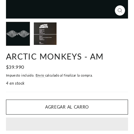
CERR
(ESC)
ARCTIC MONKEYS - AM
Precio
$39.990
habitual
Impuesto incluido.
Envío
calculado al finalizar la compra.
4 en stock
AGREGAR AL CARRO