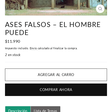
CERR
(ESC)
ASES FALSOS – EL HOMBRE
PUEDE
Precio
$11.990
habitual
Impuesto incluido.
Envío
calculado al finalizar la compra.
2 en stock
AGREGAR AL CARRO
COMPRAR AHORA
Descripción
Lista de Temas