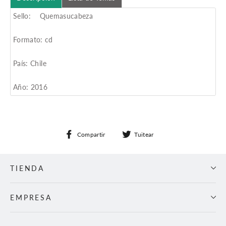
Sello: Quemasucabeza
Formato: cd
País: Chile
Año: 2016
Compartir
Tuitear
Compartir
Tuitear
en
en
Facebook
Twitter
TIENDA
EMPRESA