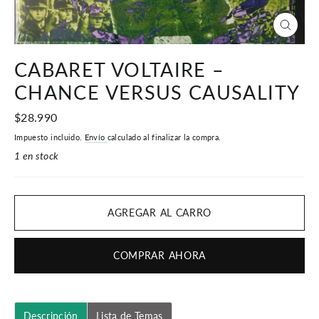
CERR
(ESC)
CABARET VOLTAIRE –
CHANCE VERSUS CAUSALITY
Precio
$28.990
habitual
Impuesto incluido.
Envío
calculado al finalizar la compra.
1 en stock
AGREGAR AL CARRO
COMPRAR AHORA
Descripción
Lista de Temas