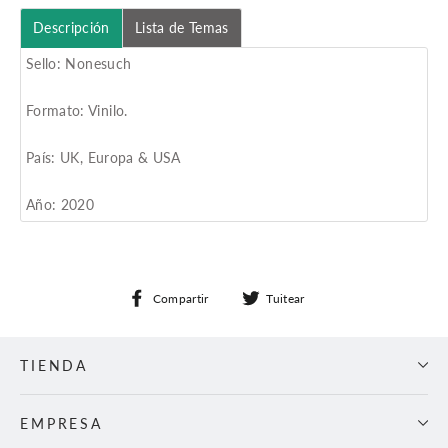
Descripción
Lista de Temas
Sello: Nonesuch
Formato: Vinilo.
País: UK, Europa & USA
Año: 2020
Compartir
Tuitear
Compartir
Tuitear
en
en
Facebook
Twitter
TIENDA
EMPRESA