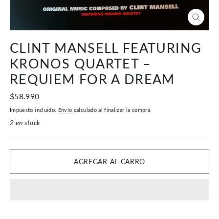
CERR
(ESC)
CLINT MANSELL FEATURING
KRONOS QUARTET –
REQUIEM FOR A DREAM
Precio
$58.990
habitual
Impuesto incluido.
Envío
calculado al finalizar la compra.
2 en stock
AGREGAR AL CARRO