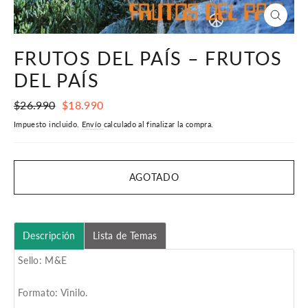
CERR
(ESC)
FRUTOS DEL PAÍS – FRUTOS
DEL PAÍS
Precio
Precio
$26.990
$18.990
habitual
de
Impuesto incluido.
Envío
calculado al finalizar la compra.
oferta
AGOTADO
Descripción
Lista de Temas
Sello: M&E
Formato: Vinilo.