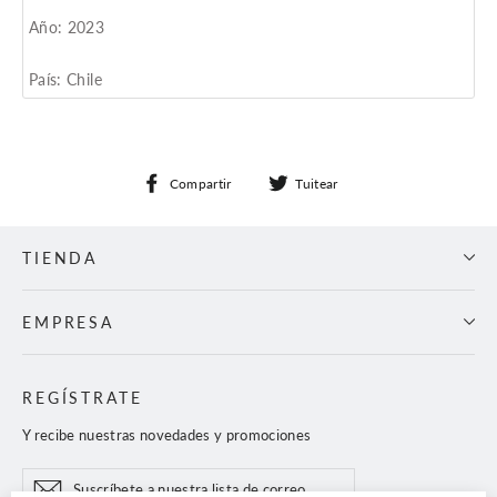
Año: 2023
País: Chile
Compartir
Tuitear
Compartir
Tuitear
en
en
Facebook
Twitter
TIENDA
EMPRESA
REGÍSTRATE
Y recibe nuestras novedades y promociones
Suscríbete
Suscribir
a