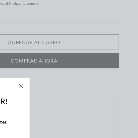
ado al finalizar la compra.
AGREGAR AL CARRO
COMPRAR AHORA
e Temas
"Cerrar
te, M&E
R!
(esc)"
tes