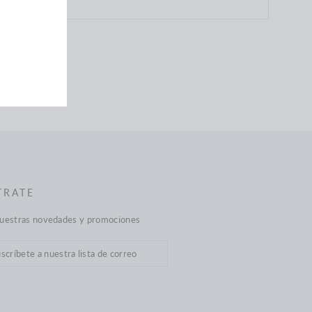
Tuitear
tear
en
Twitter
TRATE
nuestras novedades y promociones
cribir