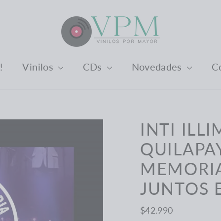
️
Vinilos
CDs
Novedades
C
INTI ILL
QUILAPA
MEMORIA,
JUNTOS 
Precio
$42.990
habitual