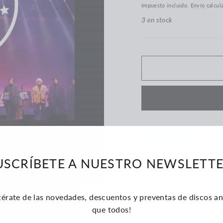
Impuesto incluido.
Envío
calcul
3 en stock
Descripción
Lista d
Sello: Macondo Konzer
USCRÍBETE A NUESTRO NEWSLETTE
Formato: Vinilo doble.
térate de las novedades, descuentos y preventas de discos an
Año: 2023
que todos!