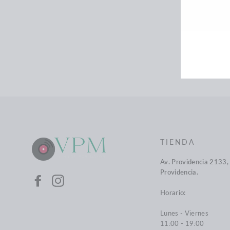
SUSC
A
NUE
LIST
DE
COR
TIENDA
Av. Providencia 2133, 
Providencia.
Facebook
Instagram
Horario:
Lunes - Viernes
11:00 - 19:00