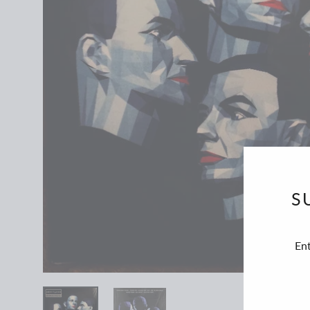
S
En
SUSC
A
NUE