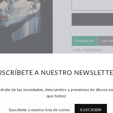
Descripción
Lista d
Sello: Parlophone.
Formato: Vinilo.
USCRÍBETE A NUESTRO NEWSLETTE
Año: 2017.
País: Europa.
térate de las novedades, descuentos y preventas de discos an
que todos!
RÍBETE
SUSCRIBIR
Compartir
STRA
Compartir
Tui