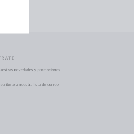
en
Twitter
TRATE
nuestras novedades y promociones
cribir