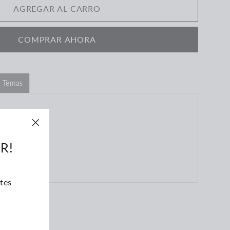
AGREGAR AL CARRO
COMPRAR AHORA
e Temas
"Cerrar
R!
(esc)"
tes
Tuitear
tear