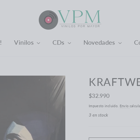
️
Vinilos
CDs
Novedades
C
KRAFTWE
Precio
$32.990
habitual
Impuesto incluido.
Envío
calcul
3 en stock