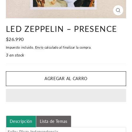
CERR
(ESC)
LED ZEPPELIN – PRESENCE
Precio
$26.990
habitual
Impuesto incluido.
Envío
calculado al finalizar la compra.
3 en stock
AGREGAR AL CARRO
Descripción
Lista de Temas
Sello: Plaza Independencia