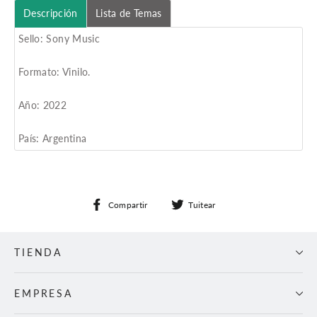
Descripción
Lista de Temas
Sello: Sony Music
Formato: Vinilo.
Año: 2022
País: Argentina
Compartir
Tuitear
Compartir
Tuitear
en
en
Facebook
Twitter
TIENDA
EMPRESA