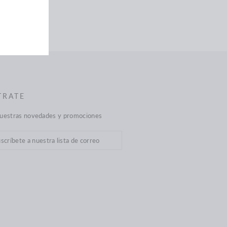
en
Twitter
TRATE
nuestras novedades y promociones
cribir