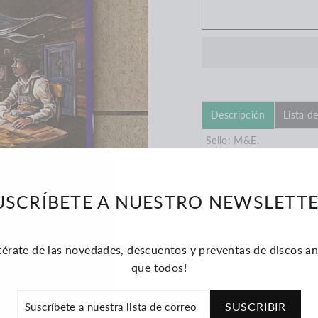
Descripción
Lista d
Sello: M&E.
Formato: Vinilo. Disco d
USCRÍBETE A NUESTRO NEWSLETTE
Año: 2022.
País: Chile
térate de las novedades, descuentos y preventas de discos an
que todos!
RÍBETE
SUSCRIBIR
STRA
Compartir
Compartir
Tui