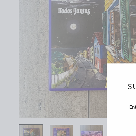
S
En
SUSC
A
NUE