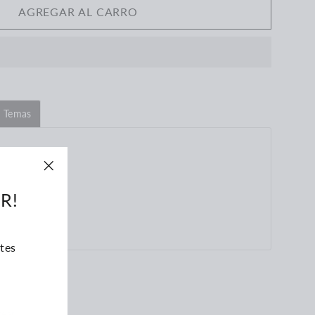
AGREGAR AL CARRO
e Temas
oble. Gatefold.
"Cerrar
R!
(esc)"
tes
Tuitear
tear