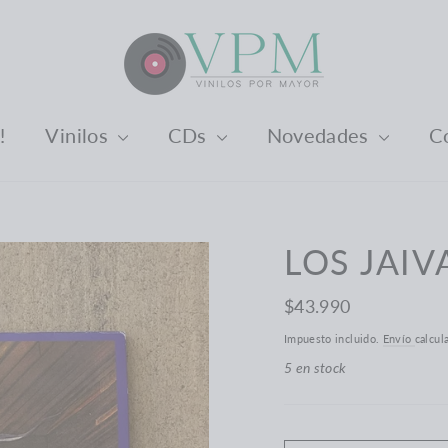
️
Vinilos
CDs
Novedades
C
LOS JAIV
Precio
$43.990
habitual
Impuesto incluido.
Envío
calcul
5 en stock