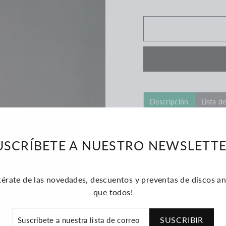
Descripción
Lista d
Sello: Warner
USCRÍBETE A NUESTRO NEWSLETTE
Formato: 3 CDs
País: Chile
térate de las novedades, descuentos y preventas de discos an
Año: 2018
que todos!
RÍBETE
SUSCRIBIR
STRA