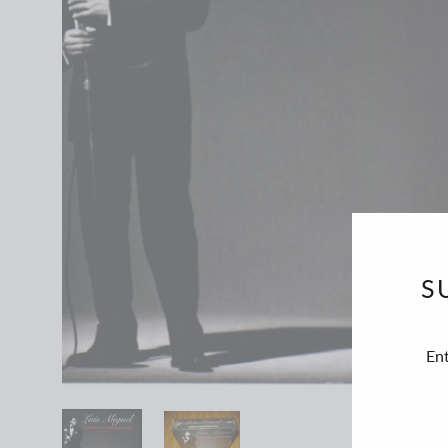
S
En
SUSC
A
NUE