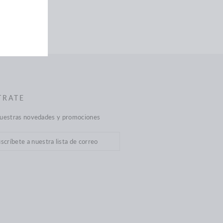
Tuitear
tear
en
Twitter
TRATE
nuestras novedades y promociones
cribir