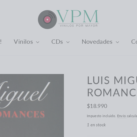
️
Vinilos
CDs
Novedades
C
LUIS MIG
ROMANCE
Precio
$18.990
habitual
Impuesto incluido.
Envío
calcul
1 en stock