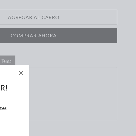
AGREGAR AL CARRO
COMPRAR AHORA
e Tema
"Cerrar
R!
(esc)"
tes