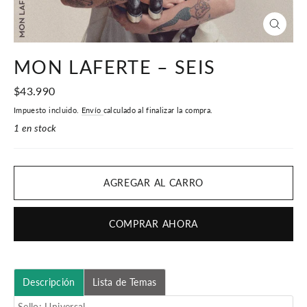
CERR
(ESC)
MON LAFERTE ‎– SEIS
Precio
$43.990
habitual
Impuesto incluido.
Envío
calculado al finalizar la compra.
1 en stock
AGREGAR AL CARRO
COMPRAR AHORA
Descripción
Lista de Temas
Sello: Universal