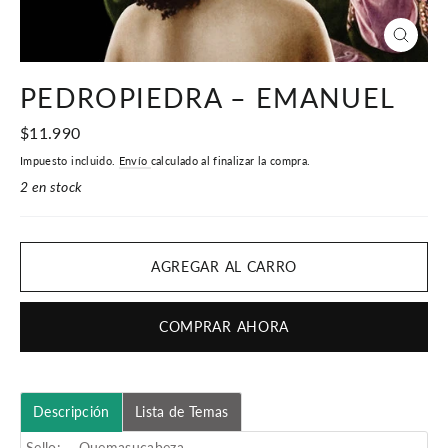
CERR
(ESC)
PEDROPIEDRA – EMANUEL
Precio
$11.990
habitual
Impuesto incluido.
Envío
calculado al finalizar la compra.
2 en stock
AGREGAR AL CARRO
COMPRAR AHORA
Descripción
Lista de Temas
Sello: Quemasucabeza