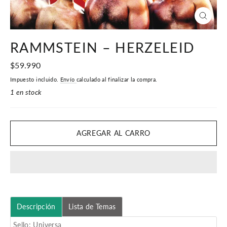
CERR
(ESC)
RAMMSTEIN – HERZELEID
Precio
$59.990
habitual
Impuesto incluido.
Envío
calculado al finalizar la compra.
1 en stock
AGREGAR AL CARRO
Descripción
Lista de Temas
Sello: Universa