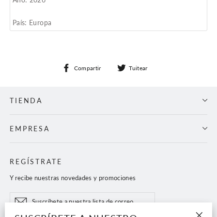
País: Europa
Compartir
Tuitear
Compartir
Tuitear
en
en
Facebook
Twitter
TIENDA
EMPRESA
REGÍSTRATE
Y recibe nuestras novedades y promociones
Suscríbete
Suscribir
a
nuestra