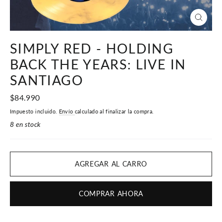
CERR
(ESC)
SIMPLY RED - HOLDING
BACK THE YEARS: LIVE IN
SANTIAGO
Precio
$84.990
habitual
Impuesto incluido.
Envío
calculado al finalizar la compra.
8 en stock
AGREGAR AL CARRO
COMPRAR AHORA