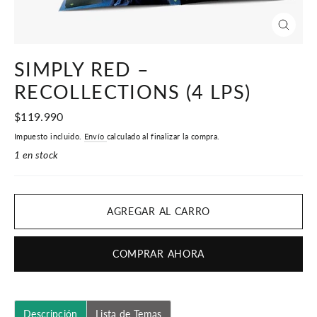
CERR
(ESC)
SIMPLY RED –
RECOLLECTIONS (4 LPS)
Precio
$119.990
habitual
Impuesto incluido.
Envío
calculado al finalizar la compra.
1 en stock
AGREGAR AL CARRO
COMPRAR AHORA
Descripción
Lista de Temas