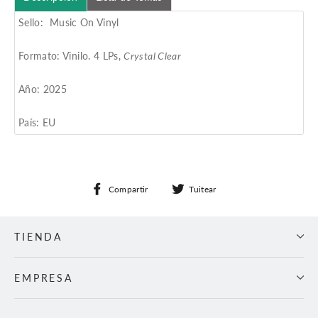
Sello: Music On Vinyl
Formato: Vinilo. 4 LPs,
Crystal Clear
Año: 2025
País: EU
Compartir
Tuitear
Compartir
Tuitear
en
en
Facebook
Twitter
TIENDA
EMPRESA