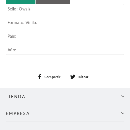
Sello: Owsla
Formato: Vinilo.
País:
Año:
Compartir
Tuitear
Compartir
Tuitear
en
en
Facebook
Twitter
TIENDA
EMPRESA