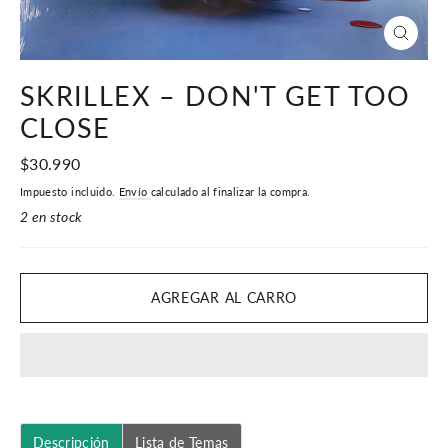
CERR
(ESC)
SKRILLEX – DON'T GET TOO
CLOSE
Precio
$30.990
habitual
Impuesto incluido.
Envío
calculado al finalizar la compra.
2 en stock
AGREGAR AL CARRO
Descripción
Lista de Temas