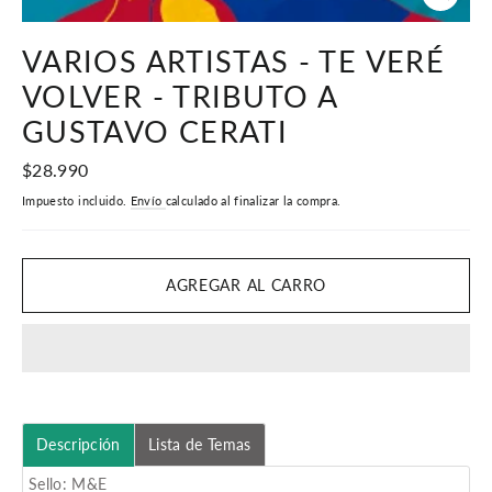
CERR
(ESC)
VARIOS ARTISTAS - TE VERÉ
VOLVER - TRIBUTO A
GUSTAVO CERATI
Precio
$28.990
habitual
Impuesto incluido.
Envío
calculado al finalizar la compra.
AGREGAR AL CARRO
Descripción
Lista de Temas
Sello: M&E