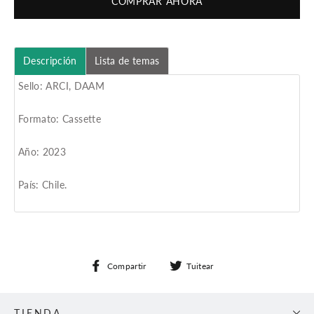
COMPRAR AHORA
Descripción
Lista de temas
Sello: ARCI, DAAM
Formato: Cassette
Año: 2023
País: Chile.
Compartir
Tuitear
Compartir
Tuitear
en
en
Facebook
Twitter
TIENDA