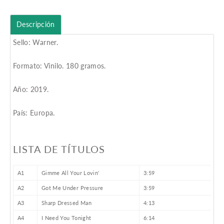
Descripción
Sello: Warner.
Formato: Vinilo. 180 gramos.
Año: 2019.
País: Europa.
LISTA DE TÍTULOS
A1
Gimme All Your Lovin'
3:59
A2
Got Me Under Pressure
3:59
A3
Sharp Dressed Man
4:13
A4
I Need You Tonight
6:14