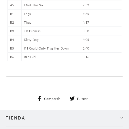
A5
I Got The Six
2:52
B1
Legs
4:35
B2
Thug
4:17
B3
TV Dinners
3:50
B4
Dirty Dog
4:05
B5
If I Could Only Flag Her Down
3:40
B6
Bad Girl
3:16
Compartir
Tuitear
Compartir
Tuitear
en
en
Facebook
Twitter
TIENDA