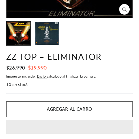
CERR
(ESC)
ZZ TOP ‎– ELIMINATOR
Precio
Precio
$26.990
$19.990
habitual
de
Impuesto incluido.
Envío
calculado al finalizar la compra.
oferta
10 en stock
AGREGAR AL CARRO